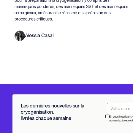
pour la préparation à la cryogénisation, y compris des
mannequins pondérés, des mannequins SST et des mannequins
chirurgicaux, améliorant le réalisme et la précision des
procédures critiques.
Alessia Casali
Les dernières nouvelles sur la
cryogénisation,
En vous inscrivant, 
livrées chaque semaine
consentez à recevoi