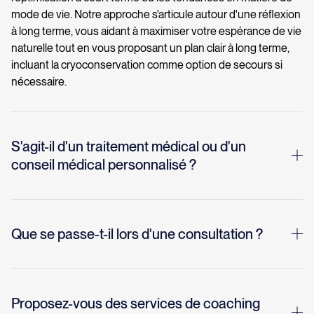
mode de vie. Notre approche s'articule autour d'une réflexion
à long terme, vous aidant à maximiser votre espérance de vie
naturelle tout en vous proposant un plan clair à long terme,
incluant la cryoconservation comme option de secours si
nécessaire.
S'agit-il d'un traitement médical ou d'un
conseil médical personnalisé ?
Ce service fournit des conseils d'experts et un soutien
éducatif axés sur la prévention et la science de la longévité. Il
ne remplace pas votre médecin traitant ou vos soins
Que se passe-t-il lors d'une consultation ?
spécialisés, et les recommandations doivent toujours être
intégrées à celles de vos prestataires de soins de santé
Les consultations visent à comprendre votre profil de santé,
actuels.
vos facteurs de risque et vos objectifs à long terme. Votre
médecin ou votre expert vous aidera à identifier les mesures
Proposez-vous des services de coaching
pratiques et médicalement fondées susceptibles d'améliorer