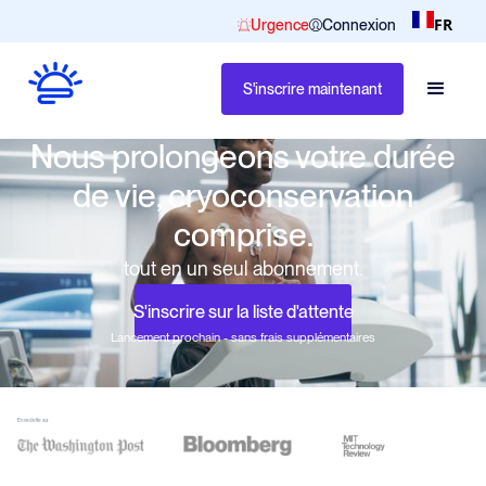
FR
Urgence
Connexion
S'inscrire maintenant
Nous prolongeons votre durée
de vie, cryoconservation
comprise.
tout en un seul abonnement.
S'inscrire sur la liste d'attente
Lancement prochain - sans frais supplémentaires
En vedette sur