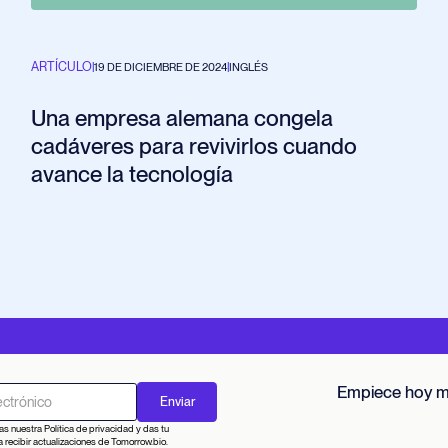
ARTÍCULO
|
19 DE DICIEMBRE DE 2024
|
INGLÉS
Una empresa alemana congela
cadáveres para revivirlos cuando
avance la tecnología
Empiece hoy 
as nuestra Política de privacidad y das tu
 recibir actualizaciones de Tomorrow.bio.