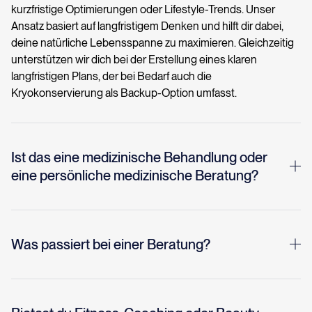
kurzfristige Optimierungen oder Lifestyle-Trends. Unser
Ansatz basiert auf langfristigem Denken und hilft dir dabei,
deine natürliche Lebensspanne zu maximieren. Gleichzeitig
unterstützen wir dich bei der Erstellung eines klaren
langfristigen Plans, der bei Bedarf auch die
Kryokonservierung als Backup-Option umfasst.
Ist das eine medizinische Behandlung oder
eine persönliche medizinische Beratung?
Der Service bietet fachkundige Beratung und pädagogische
Unterstützung mit Schwerpunkt auf Prävention und
Langlebigkeitsforschung. Er ersetzt nicht deinen Hausarzt
Was passiert bei einer Beratung?
oder Facharzt, und die Empfehlungen sollten immer mit
deinen bestehenden Gesundheitsdienstleistern
Bei den Beratungen geht's darum, dein Gesundheitsprofil,
abgestimmt werden.
deine Risikofaktoren und deine langfristigen Ziele zu
verstehen. Dein Arzt oder Experte hilft dir dabei, praktische,