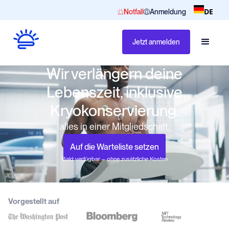
DE
Notfall
Anmeldung
Jetzt anmelden
Wir verlängern deine
Lebenszeit, inklusive
Kryokonservierung.
alles in einer Mitgliedschaft.
Auf die Warteliste setzen
Bald verfügbar – ohne zusätzliche Kosten
Vorgestellt auf